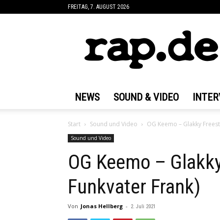
FREITAG, 7. AUGUST 2026
rap.de
NEWS
SOUND & VIDEO
INTER
Start
Sound und Video
OG Keemo – Glakky Freesty
Sound und Video
OG Keemo – Glakky 
Funkvater Frank)
Von
Jonas Hellberg
-
2. Juli 2021