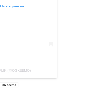
uf Instagram an
MALIK (@OGKEEMO)
OG Keemo