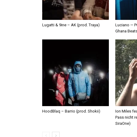
Lugatti & 9ine – AK (prod. Traya)
Luciano — P
Ghana Beat
HoodBlaq – Barrio (prod. Shokii)
Ion Miles f
Pass nicht r
SiraOne)