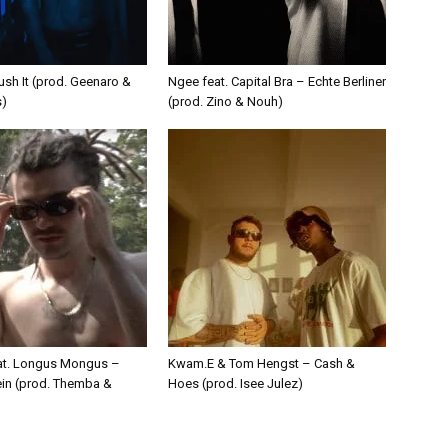
ush It (prod. Geenaro &
Ngee feat. Capital Bra – Echte Berliner
s)
(prod. Zino & Nouh)
eat. Longus Mongus –
Kwam.E & Tom Hengst – Cash &
ein (prod. Themba &
Hoes (prod. Isee Julez)