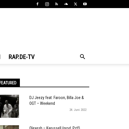
N
RAP.DE-TV
FEATURED
DJ Jeezy feat. Faroon, Billa Joe &
OGT – Weekend
24. Juni 2022
Olexesh – Karussell (prod. PzY)