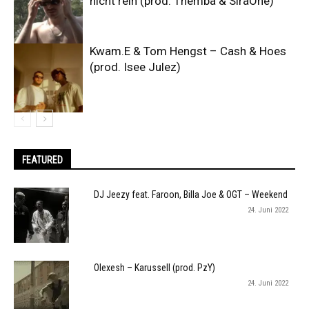
nicht rein (prod. Themba & SiraOne)
Kwam.E & Tom Hengst – Cash & Hoes
(prod. Isee Julez)
FEATURED
DJ Jeezy feat. Faroon, Billa Joe & OGT – Weekend
24. Juni 2022
Olexesh – Karussell (prod. PzY)
24. Juni 2022