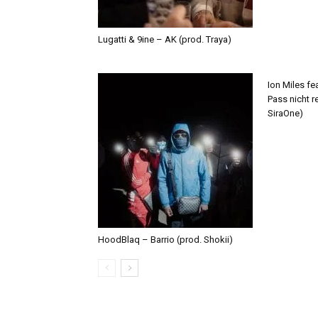
Lugatti & 9ine – AK (prod. Traya)
Ion Miles f
Pass nicht r
SiraOne)
HoodBlaq – Barrio (prod. Shokii)