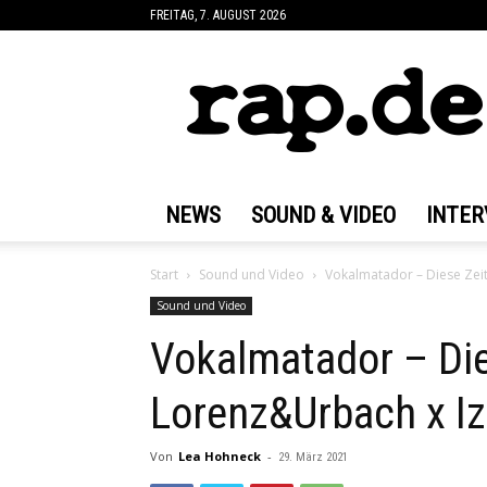
FREITAG, 7. AUGUST 2026
rap.de
NEWS
SOUND & VIDEO
INTER
Start
Sound und Video
Vokalmatador – Diese Zei
Sound und Video
Vokalmatador – Die
Lorenz&Urbach x I
Von
Lea Hohneck
-
29. März 2021