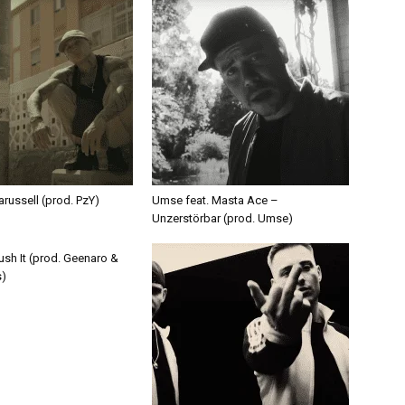
russell (prod. PzY)
Umse feat. Masta Ace –
Unzerstörbar (prod. Umse)
ush It (prod. Geenaro &
s)