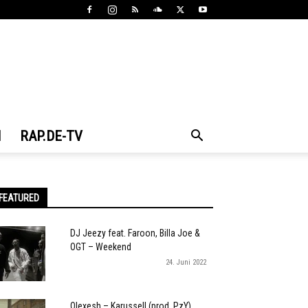
N
RAP.DE-TV
FEATURED
DJ Jeezy feat. Faroon, Billa Joe &
OGT – Weekend
24. Juni 2022
Olexesh – Karussell (prod. PzY)