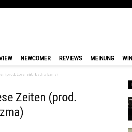
VIEW
NEWCOMER
REVIEWS
MEINUNG
WI
ten (prod. Lorenz&Urbach x Izzma)
se Zeiten (prod.
zzma)