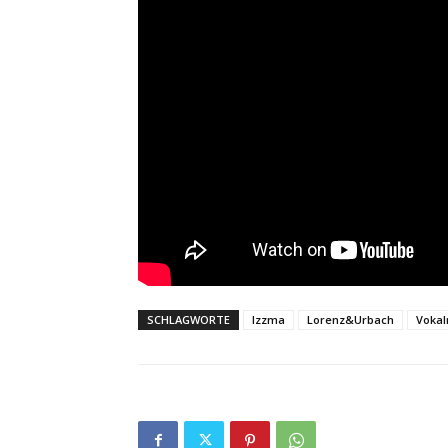
SCHLAGWORTE
Izzma
Lorenz&Urbach
Voka