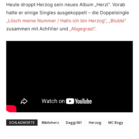
Heute droppt Herzog sein neues Album „Herzi”. Vorab
hatte er einige Singles ausgekoppelt – die Doppelsingle
„Lösch meine Nummer / Hallo ich bin Herzog”
,
„Blubbi”
zusammen mit AchtVier und
„Abgegrast”
.
SCHLAGWORTE
86kiloherz
Daggi361
Herzog
MC Bogy