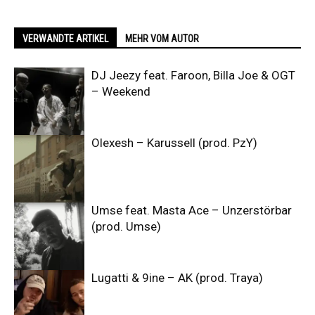
VERWANDTE ARTIKEL
MEHR VOM AUTOR
DJ Jeezy feat. Faroon, Billa Joe & OGT
– Weekend
Olexesh – Karussell (prod. PzY)
Umse feat. Masta Ace – Unzerstörbar
(prod. Umse)
Lugatti & 9ine – AK (prod. Traya)