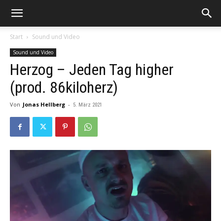
Start
Sound und Video
Sound und Video
Herzog – Jeden Tag higher
(prod. 86kiloherz)
Von
Jonas Hellberg
-
5. März 2021