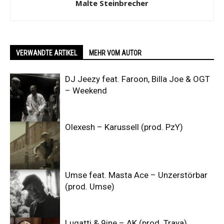
Malte Steinbrecher
VERWANDTE ARTIKEL
MEHR VOM AUTOR
DJ Jeezy feat. Faroon, Billa Joe & OGT
– Weekend
Olexesh – Karussell (prod. PzY)
Umse feat. Masta Ace – Unzerstörbar
(prod. Umse)
Lugatti & 9ine – AK (prod. Traya)