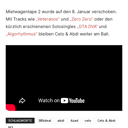
Mietwagentape 2 wurde auf den 8. Januar verschoben.
Mit Tracks wie
„Veteranos”
und
„Zero Zero”
oder den
kürzlich erschienenen Solosingles
„GTA DVA”
und
„Algorhythmus”
bleiben Celo & Abdi weiter am Ball.
SCHLAGWORTE
385ideal
abdi
Azad
celo
Celo & Abdi
M3