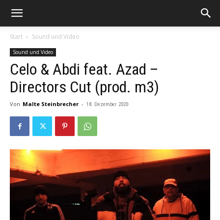
Start
Sound und Video
Sound und Video
Celo & Abdi feat. Azad –
Directors Cut (prod. m3)
Von
Malte Steinbrecher
-
18. Dezember 2020