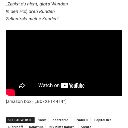
„Zahlst du nicht, gibt’s Wunden
In den Hof, dreh Runden
Zellentrakt meine Kunden“
[amazon box= „B07XFT4414“]
SCHLAGWORTE
9mm
beatzarre
Brudi030
Capital Bra
Djorkaeff
Kalazh44
Nix gibts Balazh
Samra