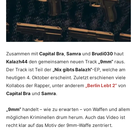
Zusammen mit
Capital
Bra
,
Samra
und
Brudi030
haut
Kalazh44
den gemeinsamen neuen Track
„9mm“
raus.
Der Track ist Teil der
„Nix gibts Balazh“
-EP, welche am
heutigen 4. Oktober erscheint. Zuletzt erschienen viele
Kollabos der Rapper, unter anderem
„Berlin Lebt 2“
von
Capital Bra
und
Samra
.
„9mm“
handelt – wie zu erwarten – von Waffen und allem
möglichen Kriminellen drum herum. Auch das Video ist
recht klar auf das Motiv der 9mm-Waffe zentriert.