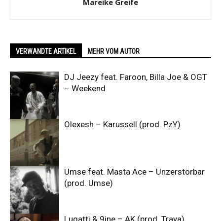
Mareike Greife
VERWANDTE ARTIKEL
MEHR VOM AUTOR
DJ Jeezy feat. Faroon, Billa Joe & OGT
– Weekend
Olexesh – Karussell (prod. PzY)
Umse feat. Masta Ace – Unzerstörbar
(prod. Umse)
Lugatti & 9ine – AK (prod. Traya)