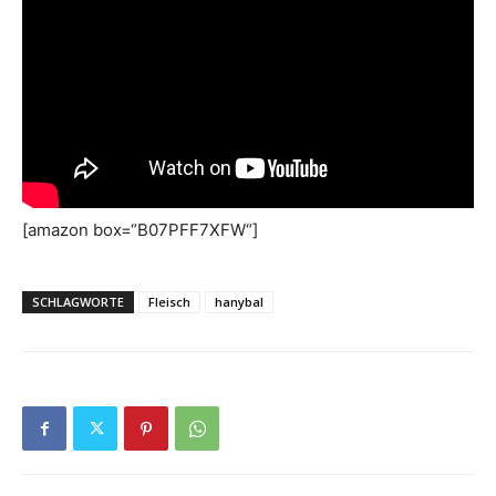
[amazon box=“B07PFF7XFW“]
SCHLAGWORTE
Fleisch
hanybal