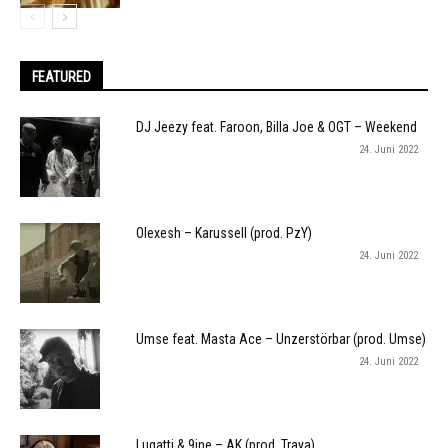
FEATURED
DJ Jeezy feat. Faroon, Billa Joe & OGT – Weekend
24. Juni 2022
Olexesh – Karussell (prod. PzY)
24. Juni 2022
Umse feat. Masta Ace – Unzerstörbar (prod. Umse)
24. Juni 2022
Lugatti & 9ine – AK (prod. Traya)