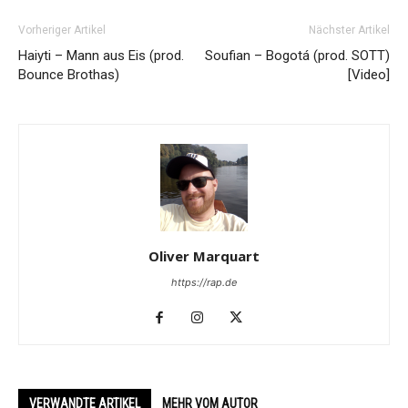
Vorheriger Artikel
Nächster Artikel
Haiyti – Mann aus Eis (prod.
Soufian – Bogotá (prod. SOTT)
Bounce Brothas)
[Video]
Oliver Marquart
https://rap.de
VERWANDTE ARTIKEL
MEHR VOM AUTOR