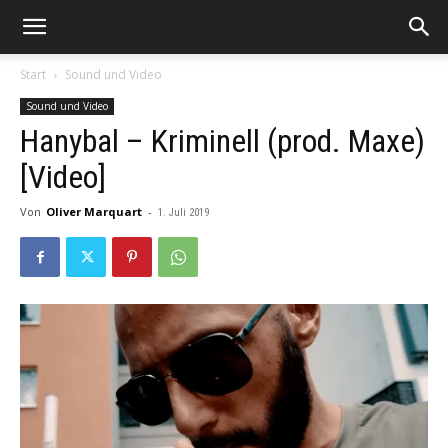
Start
Sound und Video
Sound und Video
Hanybal – Kriminell (prod. Maxe)
[Video]
Von
Oliver Marquart
-
1. Juli 2019