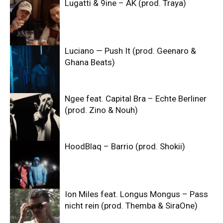
Lugatti & 9ine – AK (prod. Traya)
Luciano — Push It (prod. Geenaro &
Ghana Beats)
Ngee feat. Capital Bra – Echte Berliner
(prod. Zino & Nouh)
HoodBlaq – Barrio (prod. Shokii)
Ion Miles feat. Longus Mongus – Pass
nicht rein (prod. Themba & SiraOne)