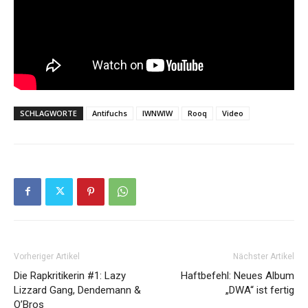
SCHLAGWORTE
Antifuchs
IWNWIW
Rooq
Video
Vorheriger Artikel
Nächster Artikel
Die Rapkritikerin #1: Lazy
Haftbefehl: Neues Album
Lizzard Gang, Dendemann &
„DWA“ ist fertig
O’Bros