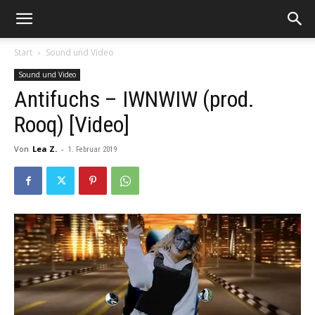
Start
Sound und Video
Sound und Video
Antifuchs – IWNWIW (prod.
Rooq) [Video]
Von
Lea Z.
-
1. Februar 2019