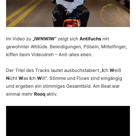
Im Video zu
„IWNWIW“
zeigt sich
Antifuchs
mit
gewohnter Attitüde. Beleidigungen, Pöbeln, Mittelfinger,
kiffen beim Videodreh – Anti-alles eben.
Der Titel des Tracks lautet ausbuchstabiert „
I
ch
W
eiß
N
icht
W
as
I
ch
W
ill“. Stimme und Flows sind eingängig
und ergeben ein stimmiges Gesamtbild. Am Beat war
einmal mehr
Rooq
aktiv.