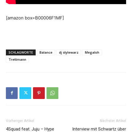
[amazon box=B00006F1MF]
SCHLAGWORTE
Balance
dj stylewarz
Megaloh
Trettmann
Vorheriger Artikel
Nächster Artikel
4Squad feat. Juju – Hype
Interview mit Schwartz über