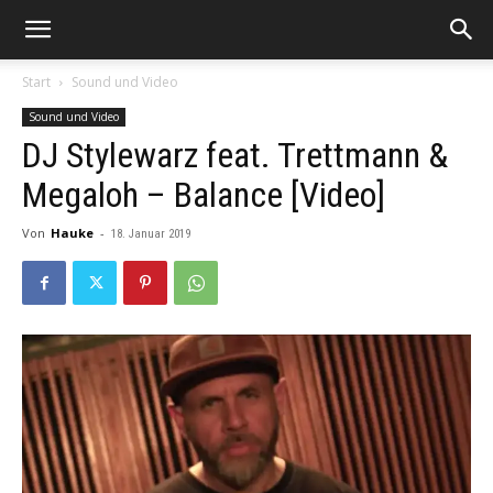
Start
Sound und Video
Sound und Video
DJ Stylewarz feat. Trettmann &
Megaloh – Balance [Video]
Von
Hauke
-
18. Januar 2019