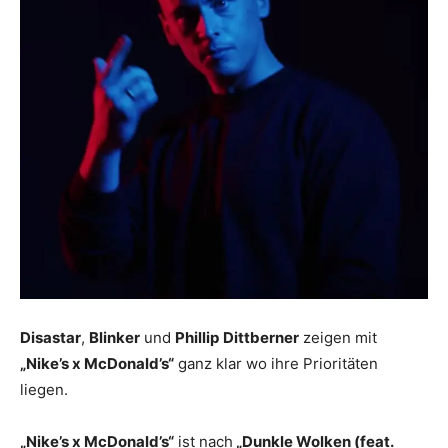
Disastar
,
Blinker
und
Phillip
Dittberner
zeigen mit
„Nike’s x McDonald’s“
ganz klar wo ihre Prioritäten
liegen.
„Nike’s x McDonald’s“
ist nach
„Dunkle Wolken (feat.