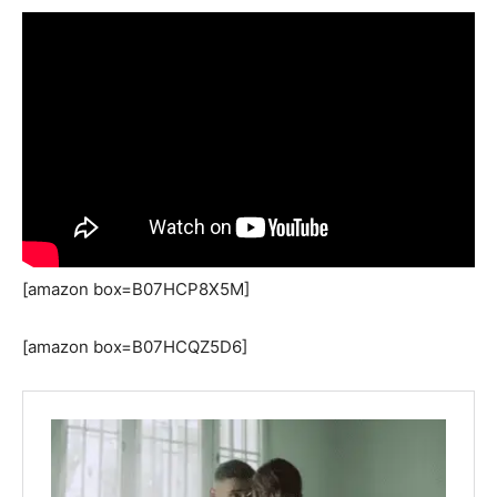
[amazon box=B07HCP8X5M]
[amazon box=B07HCQZ5D6]