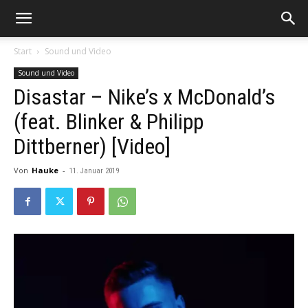
Start
Sound und Video
Sound und Video
Disastar – Nike’s x McDonald’s
(feat. Blinker & Philipp
Dittberner) [Video]
Von
Hauke
-
11. Januar 2019