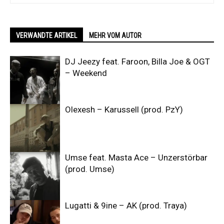
VERWANDTE ARTIKEL
MEHR VOM AUTOR
DJ Jeezy feat. Faroon, Billa Joe & OGT
– Weekend
Olexesh – Karussell (prod. PzY)
Umse feat. Masta Ace – Unzerstörbar
(prod. Umse)
Lugatti & 9ine – AK (prod. Traya)