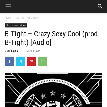
Start
Sound und Video
Sound und Video
B-Tight – Crazy Sexy Cool (prod.
B-Tight) [Audio]
Von
Lea Z.
-
11. Januar 2019