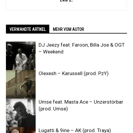
VERWANDTE ARTIKEL
MEHR VOM AUTOR
DJ Jeezy feat. Faroon, Billa Joe & OGT
– Weekend
Olexesh – Karussell (prod. PzY)
Umse feat. Masta Ace – Unzerstörbar
(prod. Umse)
Lugatti & 9ine – AK (prod. Traya)