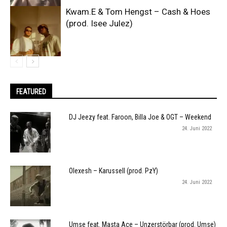
Kwam.E & Tom Hengst – Cash & Hoes
(prod. Isee Julez)
FEATURED
DJ Jeezy feat. Faroon, Billa Joe & OGT – Weekend
24. Juni 2022
Olexesh – Karussell (prod. PzY)
24. Juni 2022
Umse feat. Masta Ace – Unzerstörbar (prod. Umse)