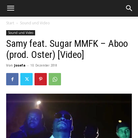
Start
Sound und Video
Sound und Video
Samy feat. Sugar MMFK – Aboo
(prod. Oster) [Video]
Von
Josefa
-
10. Dezember 2018