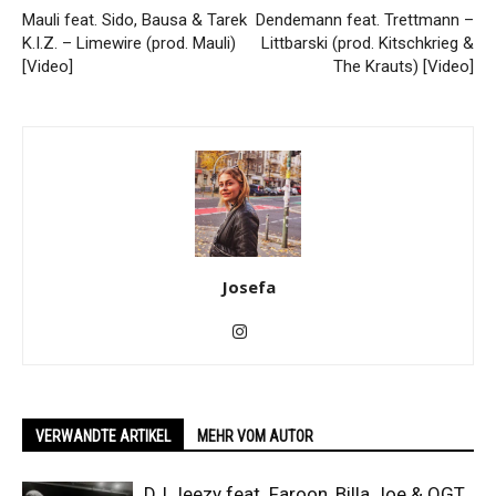
Mauli feat. Sido, Bausa & Tarek
Dendemann feat. Trettmann –
K.I.Z. – Limewire (prod. Mauli)
Littbarski (prod. Kitschkrieg &
[Video]
The Krauts) [Video]
Josefa
VERWANDTE ARTIKEL
MEHR VOM AUTOR
DJ Jeezy feat. Faroon, Billa Joe & OGT