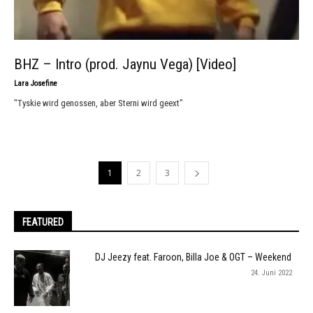
BHZ – Intro (prod. Jaynu Vega) [Video]
-
Lara Josefine
"Tyskie wird genossen, aber Sterni wird geext"
1
2
3
FEATURED
DJ Jeezy feat. Faroon, Billa Joe & OGT – Weekend
24. Juni 2022