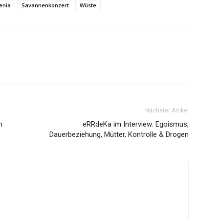
enia
Savannenkonzert
Wüste
Nächster Artikel
n
eRRdeKa im Interview: Egoismus,
Dauerbeziehung, Mütter, Kontrolle & Drogen