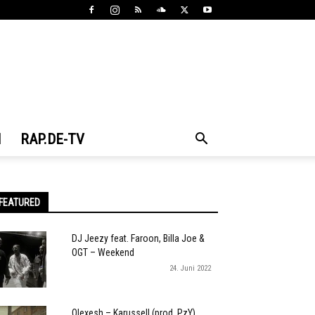
N
RAP.DE-TV
FEATURED
DJ Jeezy feat. Faroon, Billa Joe &
OGT – Weekend
24. Juni 2022
Olexesh – Karussell (prod. PzY)