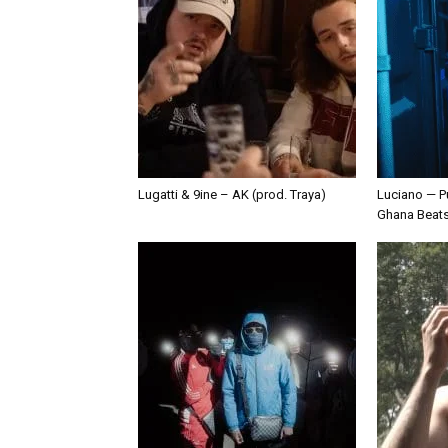
Lugatti & 9ine – AK (prod. Traya)
Luciano — P
Ghana Beat