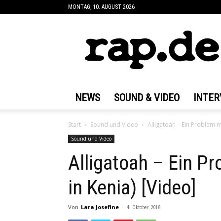
MONTAG, 10. AUGUST 2026
rap.de
NEWS
SOUND & VIDEO
INTER
Start
Sound und Video
Alligatoah – Ein Problem mi
Sound und Video
Alligatoah – Ein Pr
in Kenia) [Video]
Von
Lara Josefine
-
4. Oktober 2018