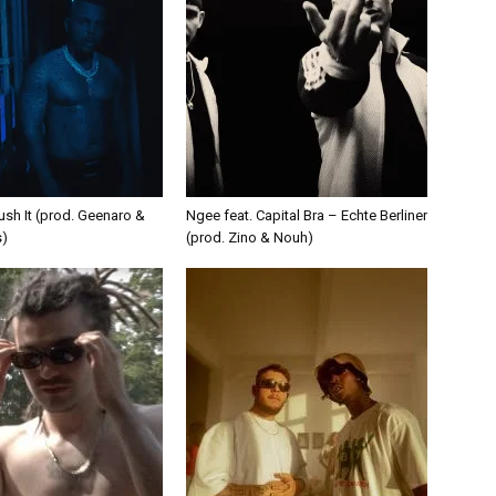
ush It (prod. Geenaro &
Ngee feat. Capital Bra – Echte Berliner
s)
(prod. Zino & Nouh)