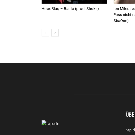
HoodBlaq – Barrio (prod. Shokii)
Ion Miles f
Pass nicht r
SiraOne)
ÜBE
rap.d