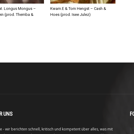
eat. Longus Mongus –
Kwam.E & Tom Hengst – Cash &
ein (prod. Themba &
Hoes (prod. Isee Julez)
R UNS
F
e - wir berichten schnell, kritisch und kompetent über alles, was mit