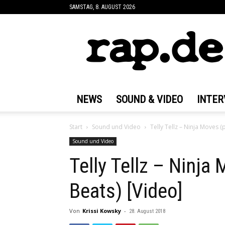
SAMSTAG, 8. AUGUST 2026
rap.de
NEWS
SOUND & VIDEO
INTER
Start
Sound und Video
Telly Tellz – Ninja Moves 
Sound und Video
Telly Tellz – Ninja
Beats) [Video]
Von
Krissi Kowsky
-
28. August 2018