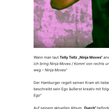
Wann man laut
Telly Tellz „Ninja Moves“
anw
ich bring Ninja Moves / Komm‘ von rechts u
weg – Ninja Moves“
Der Hamburger regelt seinen Kram eh lieber
beschreibt sein Ego äußerst kreativ mit fol
Ego“
Auf seinem aktuellen Album
„
Durch“
befinde