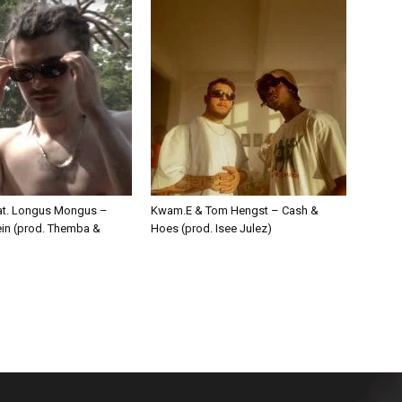
eat. Longus Mongus –
Kwam.E & Tom Hengst – Cash &
ein (prod. Themba &
Hoes (prod. Isee Julez)