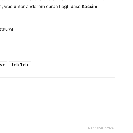
e, was unter anderem daran liegt, dass
Kassim
iCPa74
ove
Telly Tellz
Nächster Artikel