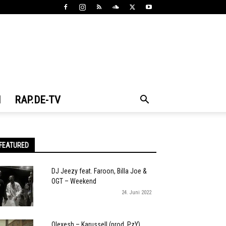
N
RAP.DE-TV
FEATURED
DJ Jeezy feat. Faroon, Billa Joe &
OGT – Weekend
24. Juni 2022
Olexesh – Karussell (prod. PzY)