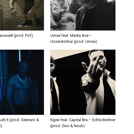
russell (prod. PzY)
Umse feat. Masta Ace –
Unzerstörbar (prod. Umse)
ush It (prod. Geenaro &
Ngee feat. Capital Bra – Echte Berliner
s)
(prod. Zino & Nouh)