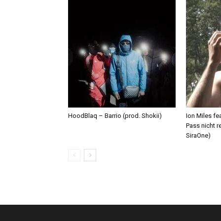
HoodBlaq – Barrio (prod. Shokii)
Ion Miles f
Pass nicht r
SiraOne)