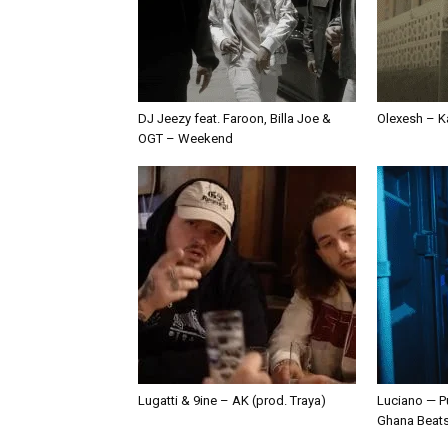
DJ Jeezy feat. Faroon, Billa Joe &
Olexesh – Ka
OGT – Weekend
Lugatti & 9ine – AK (prod. Traya)
Luciano — P
Ghana Beat