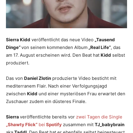
Sierra Kidd
veröffentlicht das neue Video
„Tausend
Dinge“
von seinem kommenden Album
„Real Life“
, das
am 17. August erscheinen wird. Den Beat hat
Kidd
selbst
produziert.
Das von
Daniel Zlotin
produzierte Video besticht mit
mediterranem Flair. Nach einer Verfolgungsjagd
zwischen
Kidd
und einer mysteriösen Frau erwartet den
Zuschauer zudem ein düsteres Finale.
Sierra
veröffentlichte bereits vor
zwei Tagen die Single
„Shawty Flick“
bei
Spotify
zusammen mit
TJ_babybrain
aka
Taddl
. Den Beat hat er ebenfalls selbst beigesteuert.