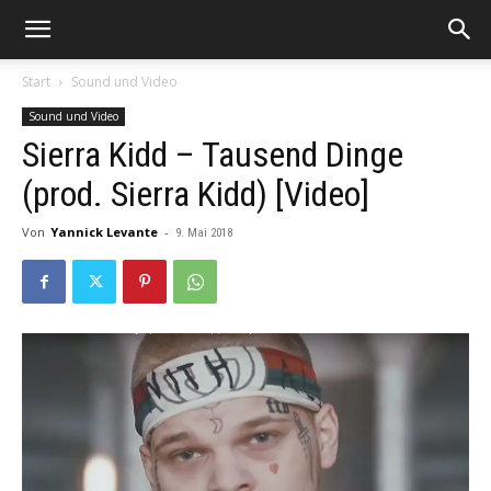
Start
Sound und Video
Sound und Video
Sierra Kidd – Tausend Dinge
(prod. Sierra Kidd) [Video]
Von
Yannick Levante
-
9. Mai 2018