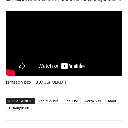
[amazon box=“B07C5FQLKD“]
SCHLAGWORTE
Daniel Zlotin
Real Life
Sierra Kidd
taddl
TJ_babybrain