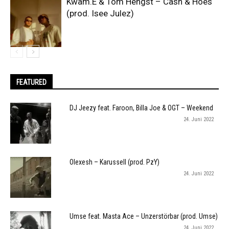
Kwam.E & Tom Hengst – Cash & Hoes
(prod. Isee Julez)
FEATURED
DJ Jeezy feat. Faroon, Billa Joe & OGT – Weekend
24. Juni 2022
Olexesh – Karussell (prod. PzY)
24. Juni 2022
Umse feat. Masta Ace – Unzerstörbar (prod. Umse)
24. Juni 2022