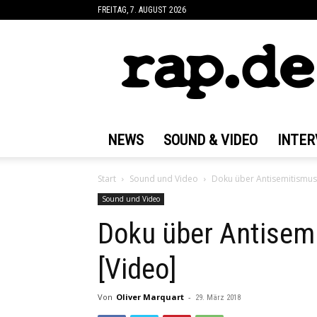
FREITAG, 7. AUGUST 2026
rap.de
NEWS
SOUND & VIDEO
INTER
Start
Sound und Video
Doku über Antisemitismus
Sound und Video
Doku über Antisem
[Video]
Von
Oliver Marquart
-
29. März 2018