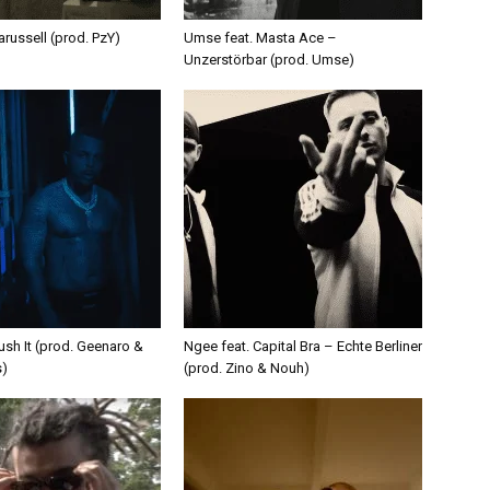
russell (prod. PzY)
Umse feat. Masta Ace –
Unzerstörbar (prod. Umse)
ush It (prod. Geenaro &
Ngee feat. Capital Bra – Echte Berliner
s)
(prod. Zino & Nouh)