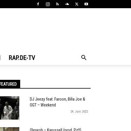
N
RAP.DE-TV
FEATURED
DJ Jeezy feat. Faroon, Billa Joe &
OGT – Weekend
24. Juni 2022
Olexesh – Karussell (prod. PzY)