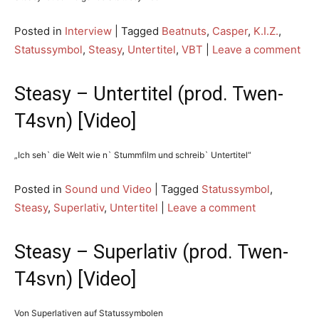
Posted in
Interview
|
Tagged
Beatnuts
,
Casper
,
K.I.Z.
,
Statussymbol
,
Steasy
,
Untertitel
,
VBT
|
Leave a comment
Steasy – Untertitel (prod. Twen-
T4svn) [Video]
„Ich seh` die Welt wie n` Stummfilm und schreib` Untertitel“
Posted in
Sound und Video
|
Tagged
Statussymbol
,
Steasy
,
Superlativ
,
Untertitel
|
Leave a comment
Steasy – Superlativ (prod. Twen-
T4svn) [Video]
Von Superlativen auf Statussymbolen