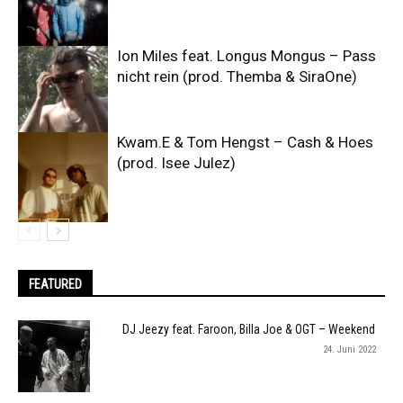
Ion Miles feat. Longus Mongus – Pass
nicht rein (prod. Themba & SiraOne)
Kwam.E & Tom Hengst – Cash & Hoes
(prod. Isee Julez)
FEATURED
DJ Jeezy feat. Faroon, Billa Joe & OGT – Weekend
24. Juni 2022