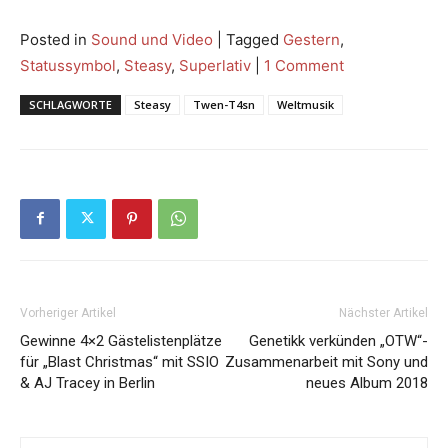
Posted in
Sound und Video
|
Tagged
Gestern
,
Statussymbol
,
Steasy
,
Superlativ
|
1 Comment
SCHLAGWORTE
Steasy
Twen-T4sn
Weltmusik
Vorheriger Artikel
Nächster Artikel
Gewinne 4×2 Gästelistenplätze
Genetikk verkünden „OTW“-
für „Blast Christmas“ mit SSIO
Zusammenarbeit mit Sony und
& AJ Tracey in Berlin
neues Album 2018