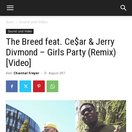
Start
Sound und Video
Sound und Video
The Breed feat. Ce$ar & Jerry
Divmond – Girls Party (Remix)
[Video]
Von
Chantal Freyer
-
21. August 2017