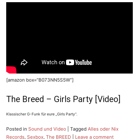
[amazon box=“B073NN5S5W“]
The Breed – Girls Party [Video]
Klassischer G-Funk für eure „Girls Party“.
Posted in
Sound und Video
|
Tagged
Alles oder Nix
Records
,
Sexbox
,
The BREED
|
Leave a comment