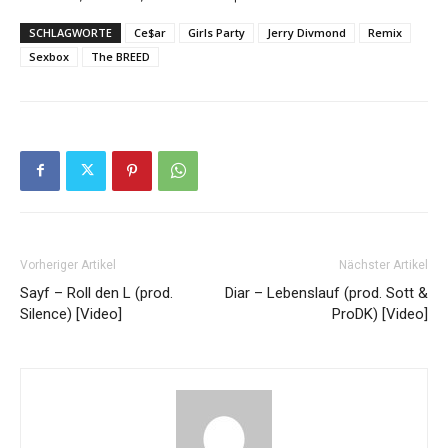
SCHLAGWORTE
Ce$ar
Girls Party
Jerry Divmond
Remix
Sexbox
The BREED
Vorheriger Artikel
Nächster Artikel
Sayf – Roll den L (prod.
Diar – Lebenslauf (prod. Sott &
Silence) [Video]
ProDK) [Video]