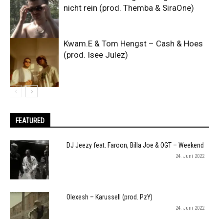
nicht rein (prod. Themba & SiraOne)
Kwam.E & Tom Hengst – Cash & Hoes
(prod. Isee Julez)
FEATURED
DJ Jeezy feat. Faroon, Billa Joe & OGT – Weekend
24. Juni 2022
Olexesh – Karussell (prod. PzY)
24. Juni 2022