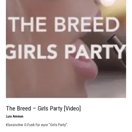
The Breed – Girls Party [Video]
-
Luis Ammon
Klassischer G-Funk für eure "Girls Party".