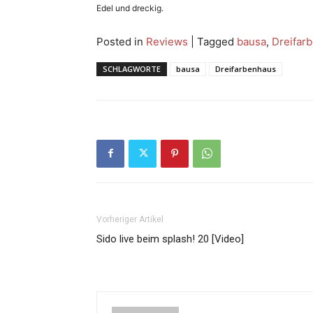
Edel und dreckig.
Posted in
Reviews
|
Tagged
bausa
,
Dreifar
SCHLAGWORTE
bausa
Dreifarbenhaus
Vorheriger Artikel
Sido live beim splash! 20 [Video]