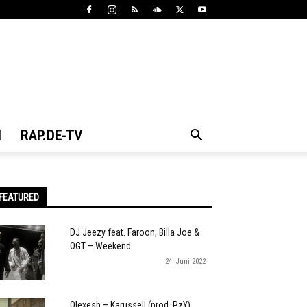
N
RAP.DE-TV
FEATURED
DJ Jeezy feat. Faroon, Billa Joe &
OGT – Weekend
24. Juni 2022
Olexesh – Karussell (prod. PzY)