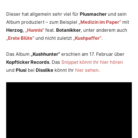
Dieser hat allgemein sehr viel für
Plusmacher
und sein
Album produziert – zum Beispiel
„Medizin im Paper“
mit
Herzog
,
„Hunnis“
feat.
Botanikker
, unter anderem auch
„Erste Blüte“
und nicht zuletzt
„Kushpaffer“
.
Das Album
„Kushhunter“
erschien am 17. Februar über
Kopfticker Records
. Das
Snippet könnt ihr hier hören
und
Plusi
bei
Disslike
könnt ihr
hier sehen
.