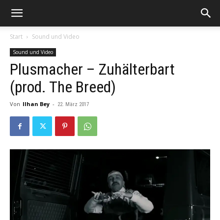
Start
Sound und Video
Sound und Video
Plusmacher – Zuhälterbart
(prod. The Breed)
Von
Ilhan Bey
-
22. März 2017