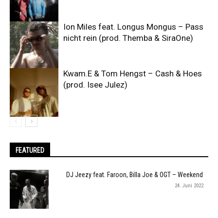
Ion Miles feat. Longus Mongus – Pass
nicht rein (prod. Themba & SiraOne)
Kwam.E & Tom Hengst – Cash & Hoes
(prod. Isee Julez)
FEATURED
DJ Jeezy feat. Faroon, Billa Joe & OGT – Weekend
24. Juni 2022