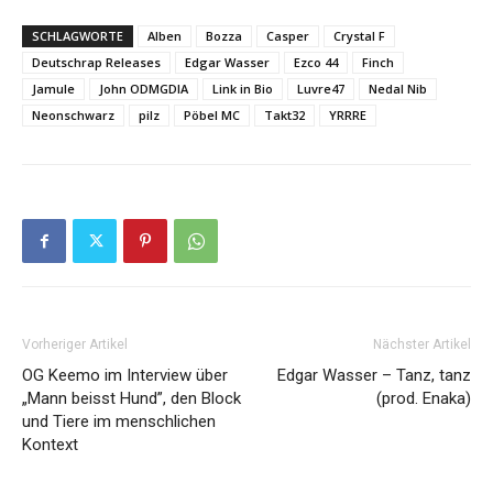
SCHLAGWORTE
Alben
Bozza
Casper
Crystal F
Deutschrap Releases
Edgar Wasser
Ezco 44
Finch
Jamule
John ODMGDIA
Link in Bio
Luvre47
Nedal Nib
Neonschwarz
pilz
Pöbel MC
Takt32
YRRRE
Vorheriger Artikel
Nächster Artikel
OG Keemo im Interview über
Edgar Wasser – Tanz, tanz
„Mann beisst Hund”, den Block
(prod. Enaka)
und Tiere im menschlichen
Kontext