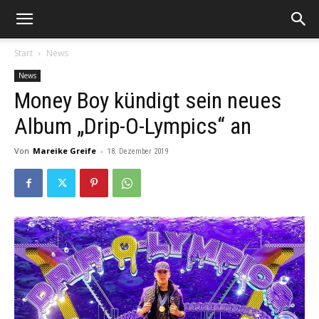
Start
News
News
Money Boy kündigt sein neues
Album „Drip-O-Lympics“ an
Von
Mareike Greife
-
18. Dezember 2019