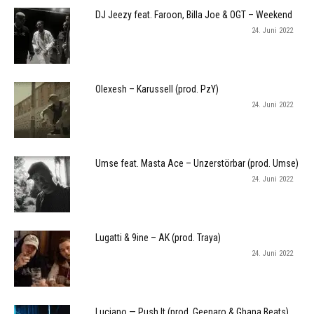
DJ Jeezy feat. Faroon, Billa Joe & OGT – Weekend
24. Juni 2022
Olexesh – Karussell (prod. PzY)
24. Juni 2022
Umse feat. Masta Ace – Unzerstörbar (prod. Umse)
24. Juni 2022
Lugatti & 9ine – AK (prod. Traya)
24. Juni 2022
Luciano — Push It (prod. Geenaro & Ghana Beats)