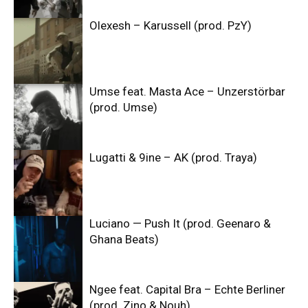
Olexesh – Karussell (prod. PzY)
Umse feat. Masta Ace – Unzerstörbar
(prod. Umse)
Lugatti & 9ine – AK (prod. Traya)
Luciano — Push It (prod. Geenaro &
Ghana Beats)
Ngee feat. Capital Bra – Echte Berliner
(prod. Zino & Nouh)