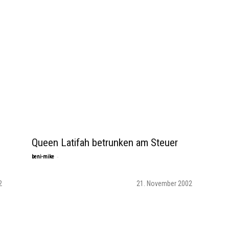
Queen Latifah betrunken am Steuer
-
beni-mike
2
21. November 2002