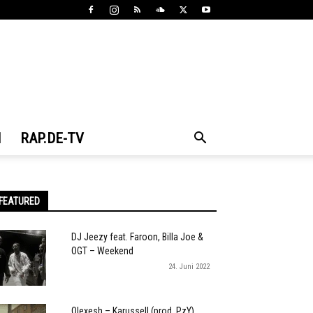
N
RAP.DE-TV
FEATURED
DJ Jeezy feat. Faroon, Billa Joe &
OGT – Weekend
24. Juni 2022
Olexesh – Karussell (prod. PzY)