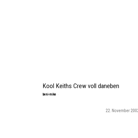
Kool Keiths Crew voll daneben
-
beni-mike
22. November 200