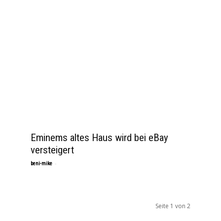
Eminems altes Haus wird bei eBay
versteigert
-
beni-mike
Seite 1 von 2