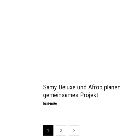
Samy Deluxe und Afrob planen
gemeinsames Projekt
-
beni-mike
1
2