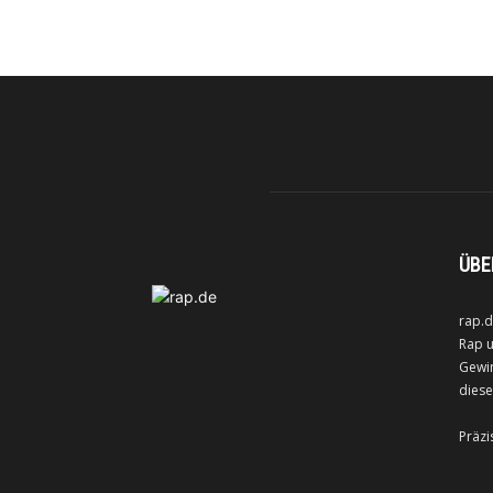
ÜBE
rap.d
Rap u
Gewin
diese
Präzi