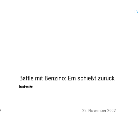
T
Battle mit Benzino: Em schießt zurück
-
beni-mike
2
22. November 2002