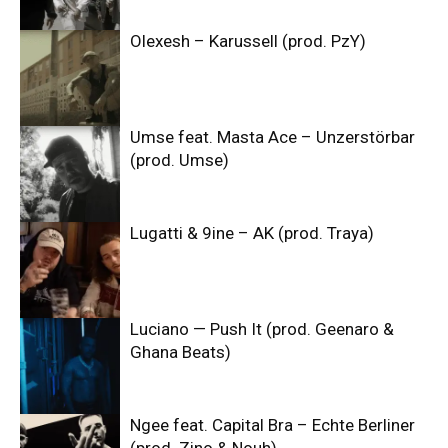
Olexesh – Karussell (prod. PzY)
Umse feat. Masta Ace – Unzerstörbar
(prod. Umse)
Lugatti & 9ine – AK (prod. Traya)
Luciano — Push It (prod. Geenaro &
Ghana Beats)
Ngee feat. Capital Bra – Echte Berliner
(prod. Zino & Nouh)