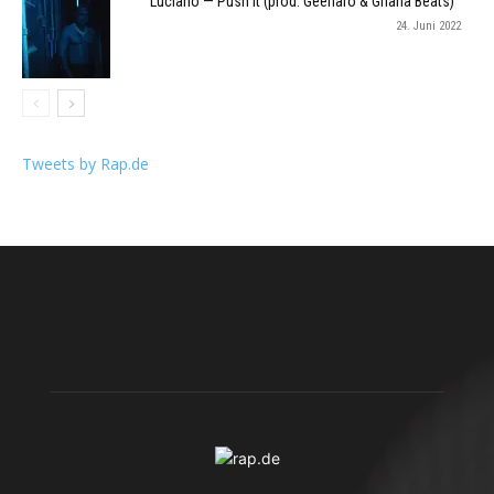
Luciano — Push It (prod. Geenaro & Ghana Beats)
24. Juni 2022
Tweets by Rap.de