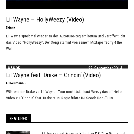
Lil Wayne – HollyWeezy (Video)
-
Skinny
Lil Wayne spielt mal wieder an den Autotune-Reglern herum und veröffentlicht
das Video "HollyWeezy". Der Song stammt von seinem Mixtape "Sorry 4 the
Wait...
RAP.DE
22. September 2014
Lil Wayne feat. Drake – Grindin‘ (Video)
-
FC Neumann
Während die Drake vs. Lil Wayne - Tour noch läuft, haut Weezy das offizielle
Video zu "Grindin" feat. Drake raus. Regie führte DJ Scoob Doo (!). Im ...
FEATURED
DJ Jeezy feat. Faroon, Billa Joe & OGT – Weekend