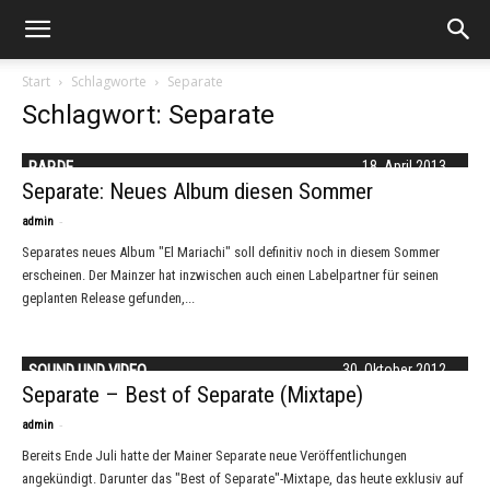
Start
Schlagworte
Separate
Schlagwort: Separate
RAP.DE
18. April 2013
Separate: Neues Album diesen Sommer
-
admin
Separates neues Album "El Mariachi" soll definitiv noch in diesem Sommer
erscheinen. Der Mainzer hat inzwischen auch einen Labelpartner für seinen
geplanten Release gefunden,...
SOUND UND VIDEO
30. Oktober 2012
Separate – Best of Separate (Mixtape)
-
admin
Bereits Ende Juli hatte der Mainer Separate neue Veröffentlichungen
angekündigt. Darunter das "Best of Separate"-Mixtape, das heute exklusiv auf