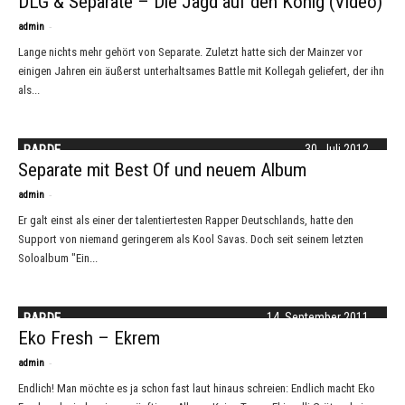
DLG & Separate – Die Jagd auf den König (Video)
-
admin
Lange nichts mehr gehört von Separate. Zuletzt hatte sich der Mainzer vor
einigen Jahren ein äußerst unterhaltsames Battle mit Kollegah geliefert, der ihn
als...
RAP.DE
30. Juli 2012
Separate mit Best Of und neuem Album
-
admin
Er galt einst als einer der talentiertesten Rapper Deutschlands, hatte den
Support von niemand geringerem als Kool Savas. Doch seit seinem letzten
Soloalbum "Ein...
RAP.DE
14. September 2011
Eko Fresh – Ekrem
-
admin
Endlich! Man möchte es ja schon fast laut hinaus schreien: Endlich macht Eko