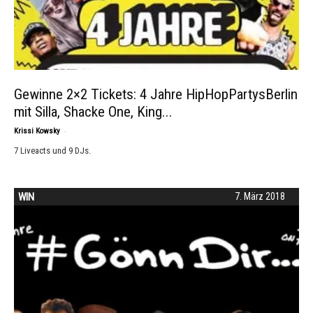
Gewinne 2×2 Tickets: 4 Jahre HipHopPartysBerlin
mit Silla, Shacke One, King...
-
Krissi Kowsky
7 Liveacts und 9 DJs.
WIN
7. März 2018