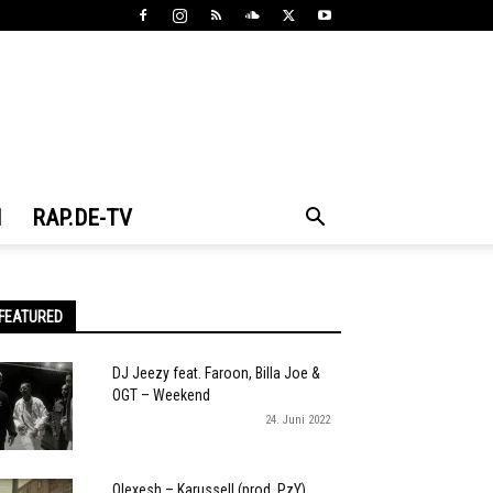
N
RAP.DE-TV
FEATURED
DJ Jeezy feat. Faroon, Billa Joe &
OGT – Weekend
24. Juni 2022
Olexesh – Karussell (prod. PzY)