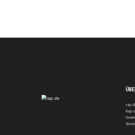
ÜBE
rap.d
Rap u
Gewin
diese