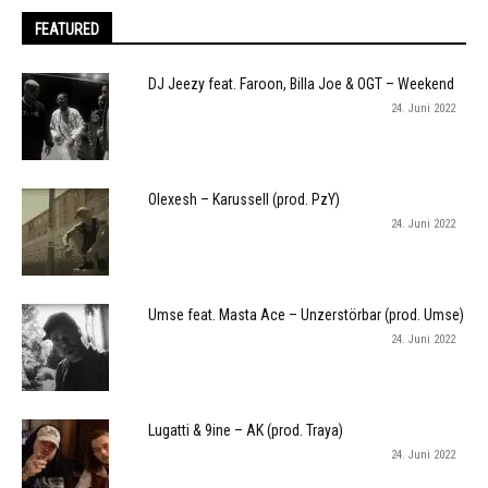
FEATURED
DJ Jeezy feat. Faroon, Billa Joe & OGT – Weekend
24. Juni 2022
Olexesh – Karussell (prod. PzY)
24. Juni 2022
Umse feat. Masta Ace – Unzerstörbar (prod. Umse)
24. Juni 2022
Lugatti & 9ine – AK (prod. Traya)
24. Juni 2022