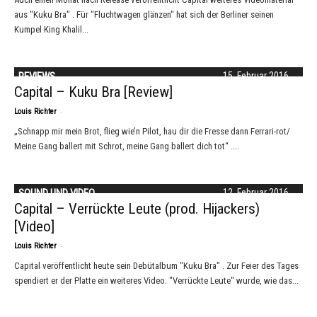
aus "Kuku Bra" . Für "Fluchtwagen glänzen" hat sich der Berliner seinen
Kumpel King Khalil...
REVIEWS
15. Februar 2016
Capital – Kuku Bra [Review]
-
Louis Richter
„Schnapp mir mein Brot, flieg wie’n Pilot, hau dir die Fresse dann Ferrari-rot/
Meine Gang ballert mit Schrot, meine Gang ballert dich tot“ ....
SOUND UND VIDEO
12. Februar 2016
Capital – Verrückte Leute (prod. Hijackers)
[Video]
-
Louis Richter
Capital veröffentlicht heute sein Debütalbum "Kuku Bra" . Zur Feier des Tages
spendiert er der Platte ein weiteres Video. "Verrückte Leute" wurde, wie das...