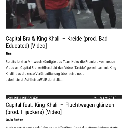
Capital Bra & King Khalil – Kreide (prod. Bad
Educated) [Video]
-
Tina
Bereits letzten Mittwoch kündigte das Team Kuku die Premiere vom neuen
Video an. Capital Bra veröffentlicht das Video "Kreide" gemeinsam mit King
Khalil, das die erste Veröffentlichung über seine neue
Labelheimat Auf!Keinen!Fall! darstellt....
SOUND UND VIDEO
21. März 2016
Capital feat. King Khalil – Fluchtwagen glänzen
(prod. Hijackers) [Video]
-
Louis Richter
Auch einen Monat nach Release veröffentlicht Capital weiteres Videomaterial