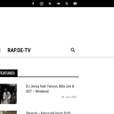
N
RAP.DE-TV
FEATURED
DJ Jeezy feat. Faroon, Billa Joe &
OGT – Weekend
24. Juni 2022
Olexesh – Karussell (prod. PzY)