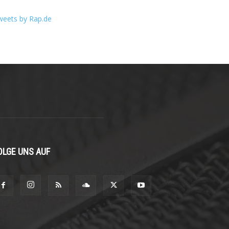
weets by Rap.de
OLGE UNS AUF