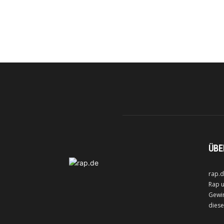
ÜBE
rap.d
Rap u
Gewin
diese