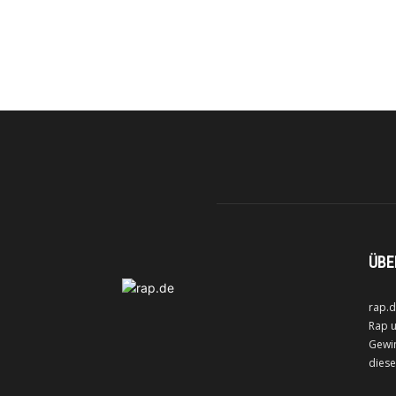
ÜBE
rap.d
Rap u
Gewin
diese