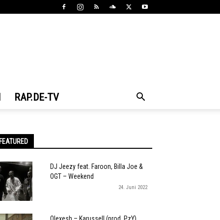
N
RAP.DE-TV
FEATURED
DJ Jeezy feat. Faroon, Billa Joe &
OGT – Weekend
24. Juni 2022
Olexesh – Karussell (prod. PzY)