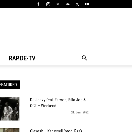
N
RAP.DE-TV
FEATURED
DJ Jeezy feat. Faroon, Billa Joe &
OGT – Weekend
24. Juni 2022
Olexesh – Karussell (prod. PzY)