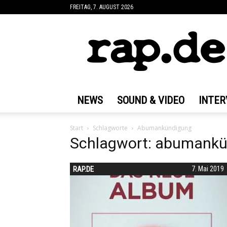
FREITAG, 7. AUGUST 2026
rap.de
NEWS
SOUND & VIDEO
INTER
Start
Schlagworte
Abumankündigung
Schlagwort: abumank
RAP.DE
7. Mai 2019