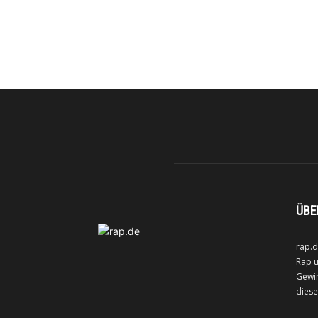
ÜBE
rap.d
Rap u
Gewin
diese