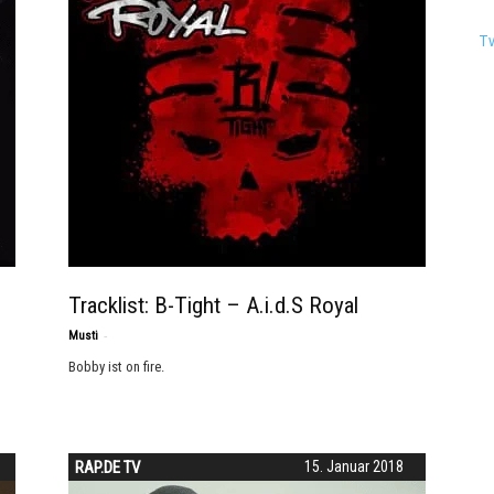
T
Tracklist: B-Tight – A.i.d.S Royal
-
Musti
Bobby ist on fire.
RAP.DE TV
15. Januar 2018