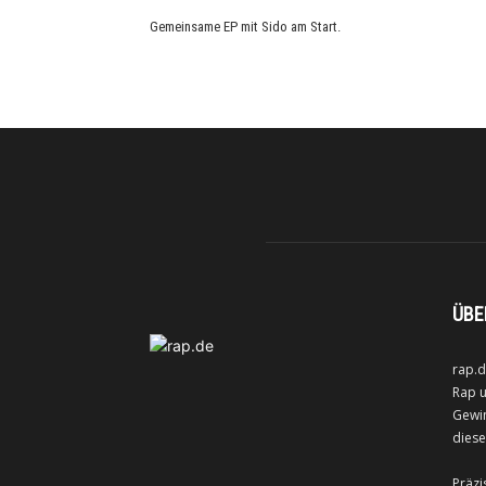
Gemeinsame EP mit Sido am Start.
ÜBE
rap.d
Rap u
Gewin
diese
Präzi