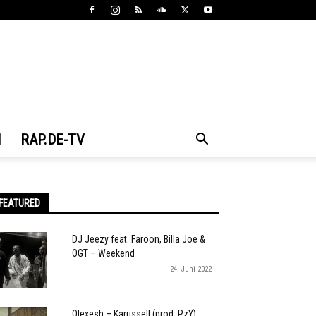
N
RAP.DE-TV
FEATURED
DJ Jeezy feat. Faroon, Billa Joe &
OGT – Weekend
24. Juni 2022
Olexesh – Karussell (prod. PzY)