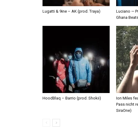
Lugatti & 9ine – AK (prod. Traya)
Luciano — P
Ghana Beat
HoodBlaq – Barrio (prod. Shokii)
Ion Miles f
Pass nicht r
SiraOne)