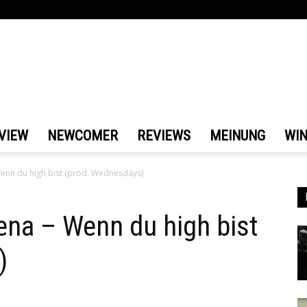
VIEW
NEWCOMER
REVIEWS
MEINUNG
WI
Wenn du high bist (prod. Wednesdays)
ena – Wenn du high bist
)