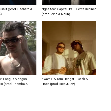
ush It (prod. Geenaro &
Ngee feat. Capital Bra – Echte Berliner
s)
(prod. Zino & Nouh)
eat. Longus Mongus –
Kwam.E & Tom Hengst – Cash &
ein (prod. Themba &
Hoes (prod. Isee Julez)