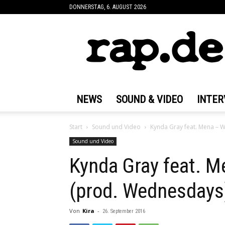
DONNERSTAG, 6. AUGUST 2026
rap.de
NEWS
SOUND & VIDEO
INTER
Start
Sound und Video
Kynda Gray feat. Mena – 
Sound und Video
Kynda Gray feat. M
(prod. Wednesdays
Von
Kira
-
26. September 2016