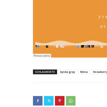
SCHLAGWORTE
kynda gray
Mena
Strawberr