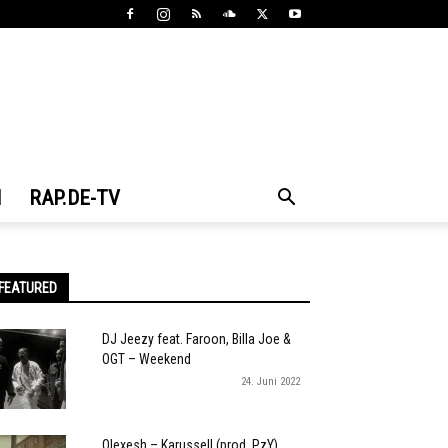
N
RAP.DE-TV
FEATURED
DJ Jeezy feat. Faroon, Billa Joe &
OGT – Weekend
24. Juni 2022
Olexesh – Karussell (prod. PzY)