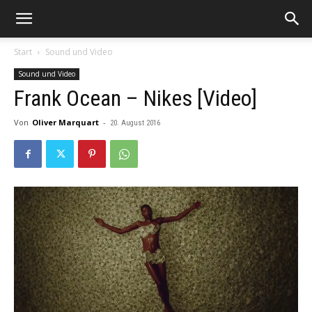
Start
Sound und Video
Sound und Video
Frank Ocean – Nikes [Video]
Von
Oliver Marquart
-
20. August 2016