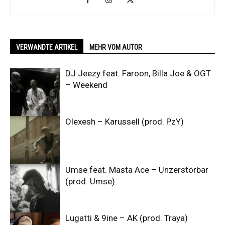
VERWANDTE ARTIKEL
MEHR VOM AUTOR
DJ Jeezy feat. Faroon, Billa Joe & OGT
– Weekend
Olexesh – Karussell (prod. PzY)
Umse feat. Masta Ace – Unzerstörbar
(prod. Umse)
Lugatti & 9ine – AK (prod. Traya)