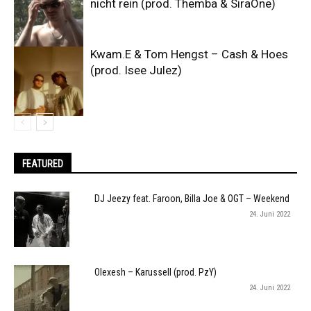
nicht rein (prod. Themba & SiraOne)
Kwam.E & Tom Hengst – Cash & Hoes
(prod. Isee Julez)
FEATURED
DJ Jeezy feat. Faroon, Billa Joe & OGT – Weekend
24. Juni 2022
Olexesh – Karussell (prod. PzY)
24. Juni 2022