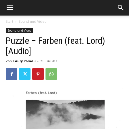
Start
Sound und Video
Sound und Video
Puzzle – Farben (feat. Lord)
[Audio]
Von
Laury Polnau
-
20. Juni 2016