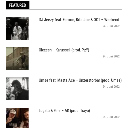
FEATURED
DJ Jeezy feat. Faroon, Billa Joe & OGT – Weekend
24. Juni 2022
Olexesh – Karussell (prod. PzY)
24. Juni 2022
Umse feat. Masta Ace – Unzerstörbar (prod. Umse)
24. Juni 2022
Lugatti & 9ine – AK (prod. Traya)
24. Juni 2022