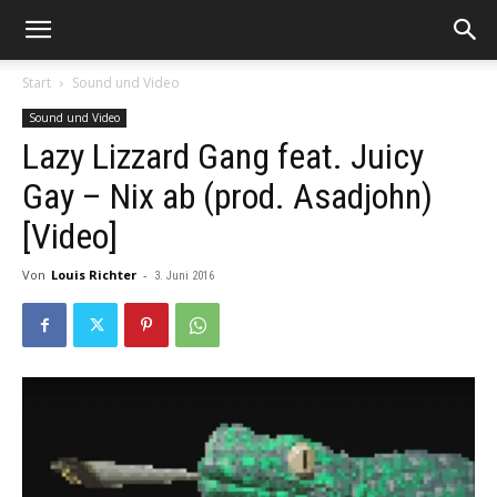
Start
Sound und Video
Sound und Video
Lazy Lizzard Gang feat. Juicy
Gay – Nix ab (prod. Asadjohn)
[Video]
Von
Louis Richter
-
3. Juni 2016