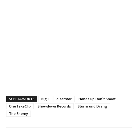
SCHLAGWORTE
Big L
disarstar
Hands up Don´t Shoot
OneTakeClip
Showdown Records
Sturm und Drang
The Enemy