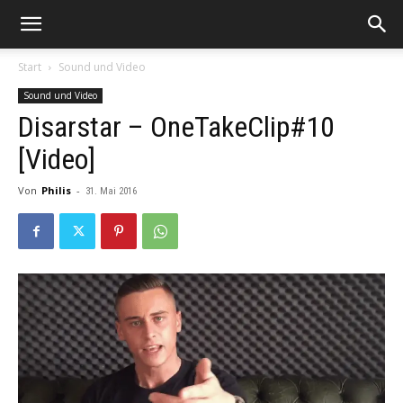
Start
Sound und Video
Sound und Video
Disarstar – OneTakeClip#10
[Video]
Von
Philis
-
31. Mai 2016