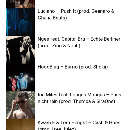
Luciano — Push It (prod. Geenaro &
Ghana Beats)
Ngee feat. Capital Bra – Echte Berliner
(prod. Zino & Nouh)
HoodBlaq – Barrio (prod. Shokii)
Ion Miles feat. Longus Mongus – Pass
nicht rein (prod. Themba & SiraOne)
Kwam.E & Tom Hengst – Cash & Hoes
(prod. Isee Julez)