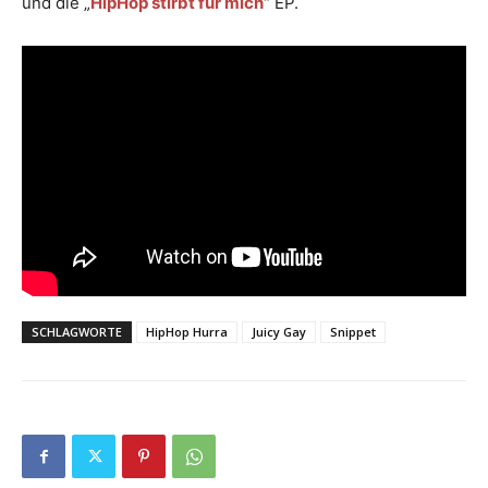
und die „
HipHop stirbt für mich
“ EP.
SCHLAGWORTE
HipHop Hurra
Juicy Gay
Snippet