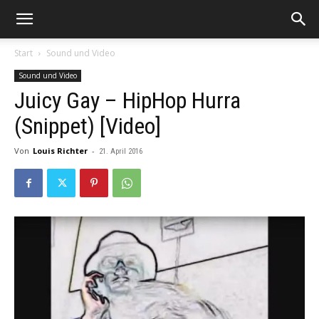
Start
Sound und Video
Sound und Video
Juicy Gay – HipHop Hurra
(Snippet) [Video]
Von
Louis Richter
-
21. April 2016