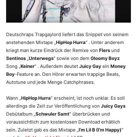
Deutschraps Trapgaylord liefert das Snippet von seinem
anstehenden Mixtape „
HipHop Hurra
“ . Unter anderem
kriegt man kurze Eindrück der Remixe von
Flers
und
Sentinos
„
Unterwegs
“ sowie von dem
Gloomy Boyz
Song „
Keiner
“ . Außerdem deutet
Juicy Gay
ein
Money
Boy
-Feature an. Den Hörer erwarten trappige Beats,
Autotune und jede Menge Catchphrases.
Wann „
HipHop Hurra
“ erscheint, ist noch unklar. Es soll
allerdings die Zeit zur Veröffentlichung von
Juicy Gays
Debütalbum „
Schwuler Samt
“ überbrücken und
voraussichtlich zum kostenlosen Download erhätlich
sein. Zuletzt gab es das Mixtape „
I’m Lil B (I’m Happy)
“