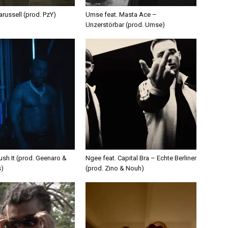
russell (prod. PzY)
Umse feat. Masta Ace –
Unzerstörbar (prod. Umse)
ush It (prod. Geenaro &
Ngee feat. Capital Bra – Echte Berliner
s)
(prod. Zino & Nouh)