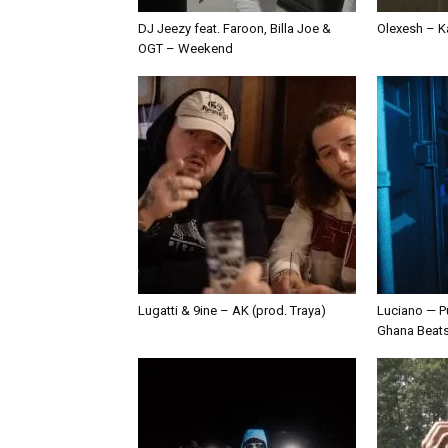
DJ Jeezy feat. Faroon, Billa Joe &
Olexesh – Ka
OGT – Weekend
Lugatti & 9ine – AK (prod. Traya)
Luciano — P
Ghana Beat