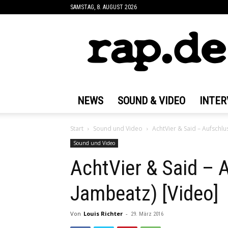
SAMSTAG, 8. AUGUST 2026
rap.de
NEWS
SOUND & VIDEO
INTER
Start
Sound und Video
AchtVier & Said – Aufschlu
Sound und Video
AchtVier & Said – 
Jambeatz) [Video]
Von
Louis Richter
-
29. März 2016