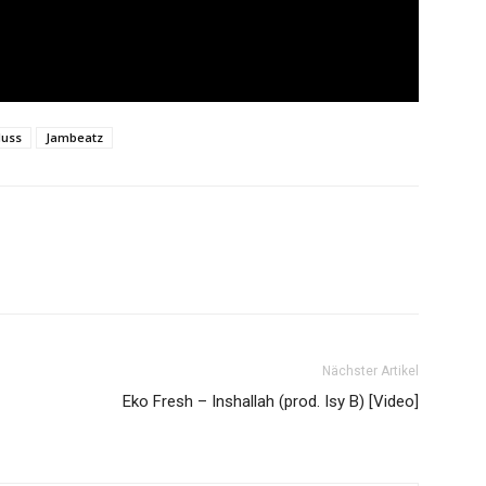
luss
Jambeatz
Nächster Artikel
Eko Fresh – Inshallah (prod. Isy B) [Video]