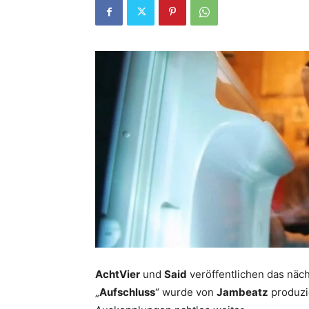
AchtVier
und
Said
veröffentlichen das näc
„
Aufschluss
“ wurde von
Jambeatz
produzie