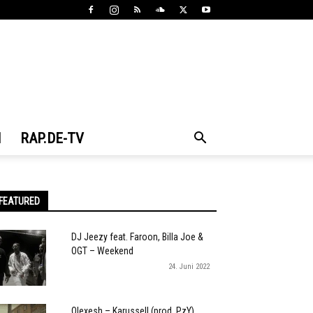
N
RAP.DE-TV
FEATURED
DJ Jeezy feat. Faroon, Billa Joe &
OGT – Weekend
24. Juni 2022
Olexesh – Karussell (prod. PzY)