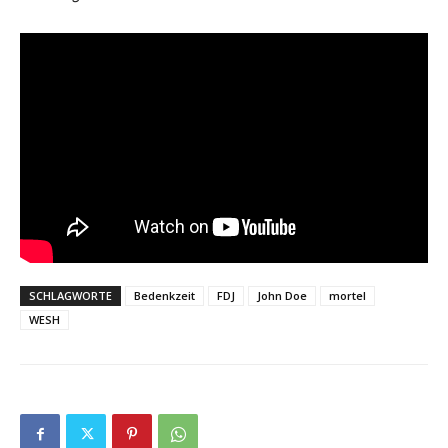
SCHLAGWORTE
Bedenkzeit
FDJ
John Doe
mortel
WESH