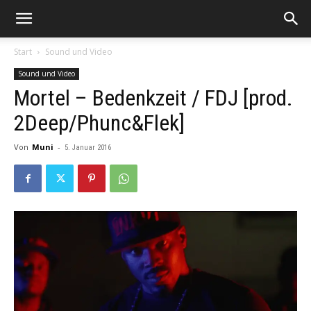
Start
Sound und Video
Sound und Video
Mortel – Bedenkzeit / FDJ [prod.
2Deep/Phunc&Flek]
Von
Muni
-
5. Januar 2016