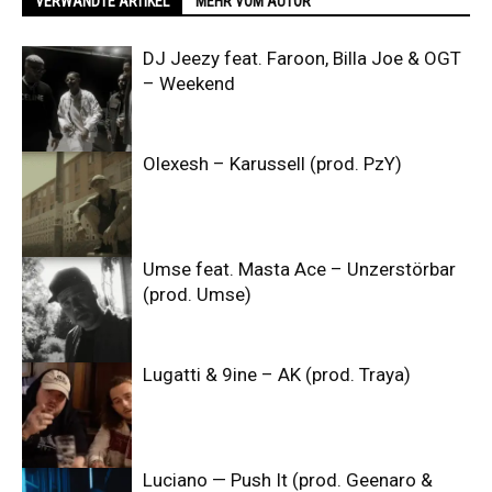
VERWANDTE ARTIKEL
MEHR VOM AUTOR
DJ Jeezy feat. Faroon, Billa Joe & OGT
– Weekend
Olexesh – Karussell (prod. PzY)
Umse feat. Masta Ace – Unzerstörbar
(prod. Umse)
Lugatti & 9ine – AK (prod. Traya)
Luciano — Push It (prod. Geenaro &