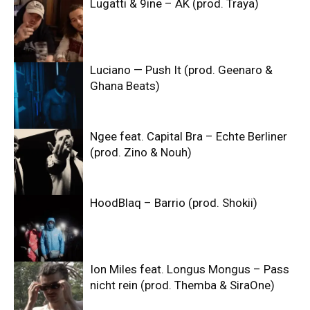
Lugatti & 9ine – AK (prod. Traya)
Luciano — Push It (prod. Geenaro &
Ghana Beats)
Ngee feat. Capital Bra – Echte Berliner
(prod. Zino & Nouh)
HoodBlaq – Barrio (prod. Shokii)
Ion Miles feat. Longus Mongus – Pass
nicht rein (prod. Themba & SiraOne)