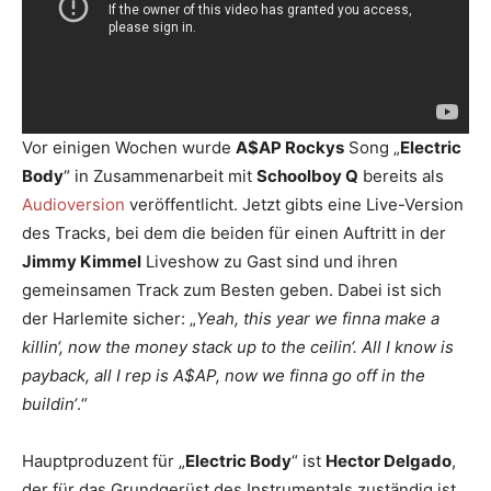
Vor einigen Wochen wurde
A$AP Rockys
Song „
Electric
Body
“ in Zusammenarbeit mit
Schoolboy Q
bereits als
Audioversion
veröffentlicht. Jetzt gibts eine Live-Version
des Tracks, bei dem die beiden für einen Auftritt in der
Jimmy Kimmel
Liveshow zu Gast sind und ihren
gemeinsamen Track zum Besten geben. Dabei ist sich
der Harlemite sicher: „
Yeah, this year we finna make a
killin‘, now the money stack up to the ceilin‘. All I know is
payback, all I rep is A$AP, now we finna go off in the
buildin‘
.“
Hauptproduzent für „
Electric Body
“ ist
Hector Delgado
,
der für das Grundgerüst des Instrumentals zuständig ist.