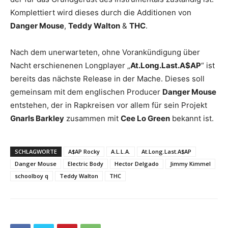
Komplettiert wird dieses durch die Additionen von
Danger Mouse
,
Teddy Walton
&
THC
.
Nach dem unerwarteten, ohne Vorankündigung über
Nacht erschienenen Longplayer „
At.Long.Last.A$AP
“ ist
bereits das nächste Release in der Mache. Dieses soll
gemeinsam mit dem englischen Producer
Danger Mouse
entstehen, der in Rapkreisen vor allem für sein Projekt
Gnarls Barkley
zusammen mit
Cee Lo Green
bekannt ist.
SCHLAGWORTE
A$AP Rocky
A.L.L.A.
At.Long.Last.A$AP
Danger Mouse
Electric Body
Hector Delgado
Jimmy Kimmel
schoolboy q
Teddy Walton
THC