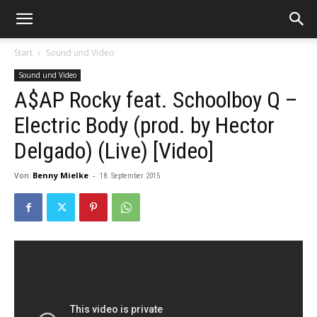
Start
Sound und Video
Sound und Video
A$AP Rocky feat. Schoolboy Q –
Electric Body (prod. by Hector
Delgado) (Live) [Video]
Von
Benny Mielke
-
18. September 2015