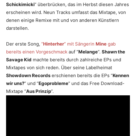
Schickimicki
” überbrücken, das im Herbst diesen Jahres
erscheinen wird. Neun Tracks umfasst das Mixtape, von
denen einige Remixe mit und von anderen Künstlern
darstellen.
Der erste Song,
“
Hinterher
” mit Sängerin
Mine
gab
bereits einen Vorgeschmack
auf “
Melange
“.
Shawn the
Savage Kid
machte bereits durch zahlreiche EPs und
Mixtapes von sich reden. Über seine Labelheimat
Showdown Records
erschienen bereits die EPs “
Kennen
wir uns?
” und “
Egoprobleme
” und das Free Download-
Mixtape “
Aus Prinzip
“.