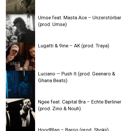
Umse feat. Masta Ace – Unzerstörbar
(prod. Umse)
Lugatti & 9ine – AK (prod. Traya)
Luciano — Push It (prod. Geenaro &
Ghana Beats)
Ngee feat. Capital Bra – Echte Berliner
(prod. Zino & Nouh)
HoodBlaq – Barrio (prod. Shokii)