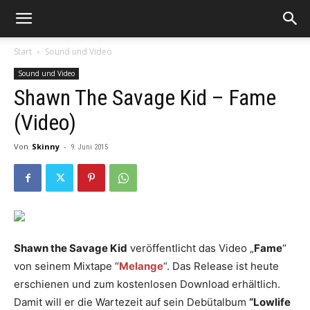
Start
Sound und Video
Sound und Video
Shawn The Savage Kid – Fame
(Video)
Von
Skinny
-
9. Juni 2015
Shawn the Savage Kid
veröffentlicht das Video „
Fame
“
von seinem Mixtape “
Melange
“. Das Release ist heute
erschienen und zum kostenlosen Download erhältlich.
Damit will er die Wartezeit auf sein Debütalbum
“Lowlife