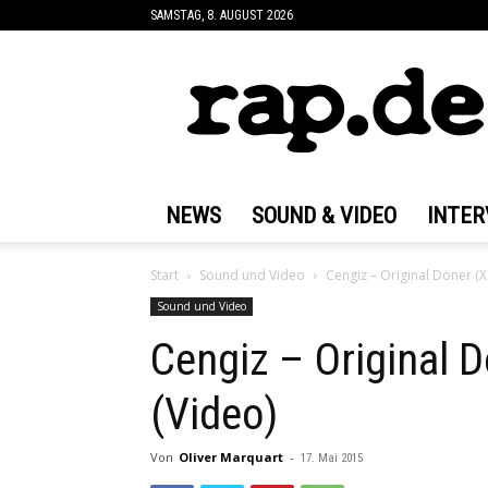
SAMSTAG, 8. AUGUST 2026
rap.de
NEWS
SOUND & VIDEO
INTER
Start
Sound und Video
Cengiz – Original Döner (X
Sound und Video
Cengiz – Original 
(Video)
Von
Oliver Marquart
-
17. Mai 2015