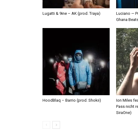
Lugatti & 9ine – AK (prod. Traya)
Luciano — P
Ghana Beat
HoodBlaq – Barrio (prod. Shokii)
Ion Miles f
Pass nicht r
SiraOne)