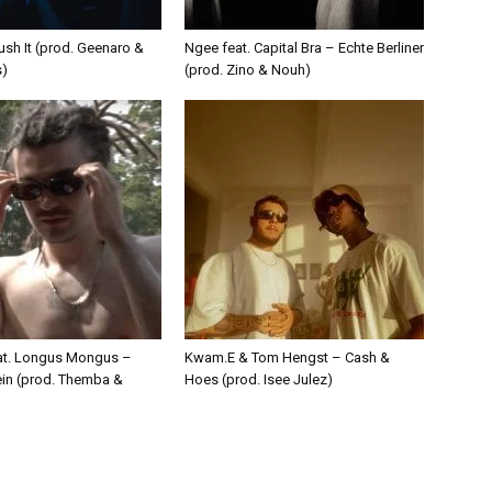
ush It (prod. Geenaro &
Ngee feat. Capital Bra – Echte Berliner
s)
(prod. Zino & Nouh)
eat. Longus Mongus –
Kwam.E & Tom Hengst – Cash &
ein (prod. Themba &
Hoes (prod. Isee Julez)