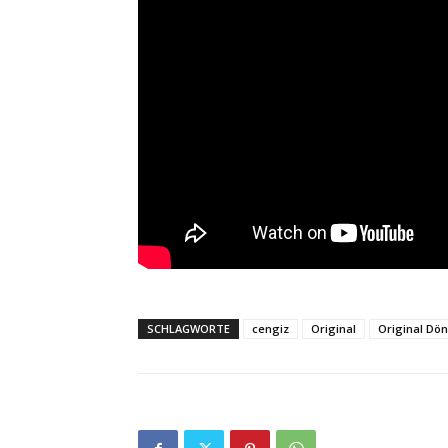
SCHLAGWORTE
cengiz
Original
Original Dö