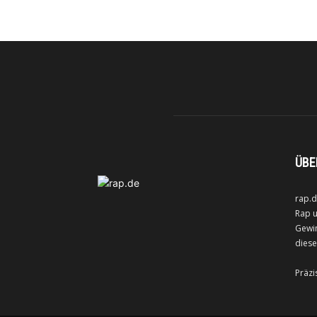
ÜBE
rap.d
Rap u
Gewin
diese
Präzi