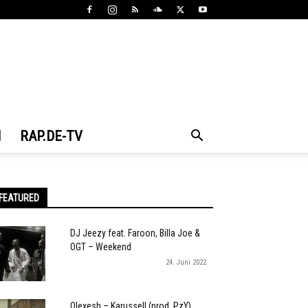
N
RAP.DE-TV
FEATURED
DJ Jeezy feat. Faroon, Billa Joe &
OGT – Weekend
24. Juni 2022
Olexesh – Karussell (prod. PzY)