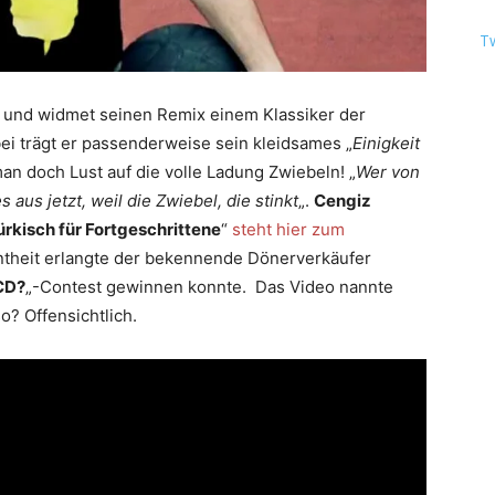
T
 und widmet seinen Remix einem Klassiker der
i trägt er passenderweise sein kleidsames „
Einigkeit
an doch Lust auf die volle Ladung Zwiebeln! „
Wer von
aus jetzt, weil die Zwiebel, die stinkt
„.
Cengiz
ürkisch für Fortgeschrittene
“
steht hier zum
ntheit erlangte der bekennende Dönerverkäufer
 CD?
„-Contest gewinnen konnte. Das Video nannte
so? Offensichtlich.