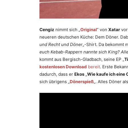
Cengiz
nimmt sich „
Original
“ von
Xatar
vor
neueren deutschen Küche: Dem Döner. Dabe
und Recht und Döner
„-Shirt. Da bekommt m
euch Kebab-Rappern nannte sich King? Alles 
kommt aus Bergisch-Gladbach, seine EP „
T
kostenlosen Download
bereit
. Erste Bekan
dadurch, dass er
Ekos
„
Wie kaufe ich eine
sich übrigens „
Dönerspieß
„. Alles Döner al